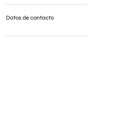
Datos de contacto
Enlaces rápidos
Términos y condiciones
Aviso de privacidad